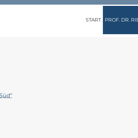
START
PROF. DR. R
Süd“