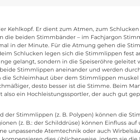
 der Kehlkopf. Er dient zum Atmen, zum Schlucken
en die beiden Stimmbänder – im Fachjargon Stimm
nmal in der Minute. Für die Atmung gehen die Sti
Beim Schlucken legen sich die Stimmlippen fest a
unge gelangt, sondern in die Speiseröhre geleitet
 beide Stimmlippen aneinander und werden durc
ch die Schleimhaut über dem Stimmlippen muskel 
ichmäßiger, desto besser ist die Stimme. Beim Ma
t also ein Hochleistungssportler, der auch gut gep
d der Stimmlippen (z. B. Polypen) können die Sti
nen (z. B.: der Schilddrüse) können Einfluss auf
ne unpassende Atemtechnik oder auch Wirbelsäu
n kompensieren dies üblicherweise, indem sie d